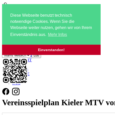
Diese Webseite benutzt technisch
notwendige Cookies. Wenn Sie die
Webseite weiter nutzen, gehen wir von Ihrem
Einverständnis aus.
Mehr Infos
Navigation überspringen
Zu den Mannschaftsseiten:
HOME
Einverstanden!
AKTUELLES
KONTAKT
ANFAHRT
JOBS!!!
SCHIRIS
SERVICE
LINKS
FAQ
Vereinsspielplan Kieler MTV vo