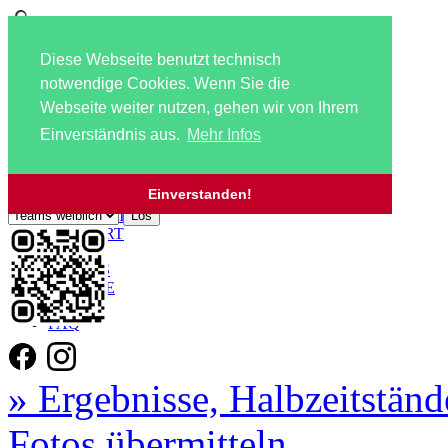
Diese Webseite benutzt technisch
notwendige Cookies. Wenn Sie die
Webseite weiter nutzen, gehen wir von Ihrem
Einverständnis aus.
Mehr Infos
Navigation überspringen
Zu den Mannschaftsseiten:
HOME
Einverstanden!
AKTUELLES
KONTAKT
ANFAHRT
JOBS!!!
SCHIRIS
SERVICE
LINKS
FAQ
» Ergebnisse, Halbzeitständ
Fotos übermitteln