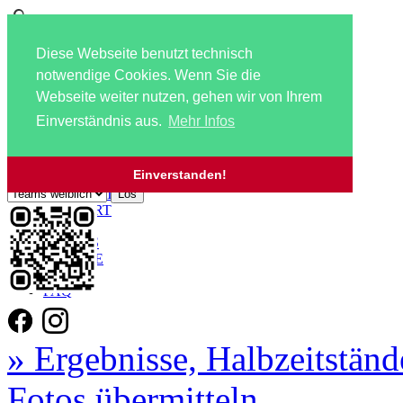
Diese Webseite benutzt technisch
notwendige Cookies. Wenn Sie die
Webseite weiter nutzen, gehen wir von Ihrem
Einverständnis aus.
Mehr Infos
Navigation überspringen
Zu den Mannschaftsseiten:
HOME
Einverstanden!
AKTUELLES
KONTAKT
ANFAHRT
JOBS!!!
SCHIRIS
SERVICE
LINKS
FAQ
» Ergebnisse, Halbzeitständ
Fotos übermitteln