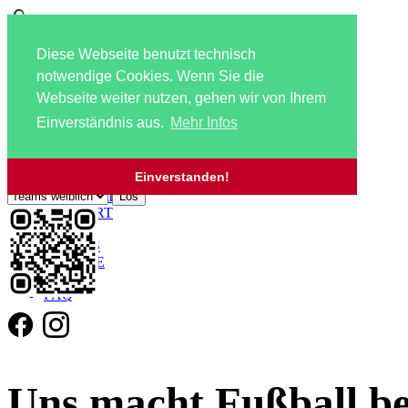
Diese Webseite benutzt technisch
notwendige Cookies. Wenn Sie die
Webseite weiter nutzen, gehen wir von Ihrem
Einverständnis aus.
Mehr Infos
Navigation überspringen
Zu den Mannschaftsseiten:
HOME
Einverstanden!
AKTUELLES
KONTAKT
ANFAHRT
JOBS!!!
SCHIRIS
SERVICE
LINKS
FAQ
Uns macht Fußball 