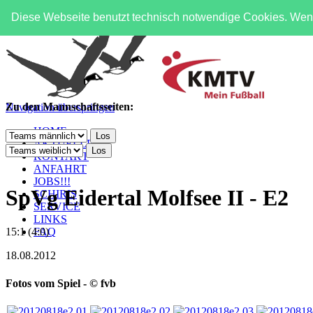
Diese Webseite benutzt technisch notwendige Cookies. Wenn
Zu den Mannschaftsseiten:
Navigation überspringen
HOME
AKTUELLES
KONTAKT
ANFAHRT
JOBS!!!
SpVg Eidertal Molfsee II - E2
SCHIRIS
SERVICE
LINKS
FAQ
15:1 (4:0)
18.08.2012
Fotos vom Spiel - © fvb