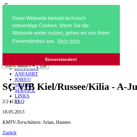
Diese Webseite benutzt technisch
notwendige Cookies. Wenn Sie die
Webseite weiter nutzen, gehen wir von Ihrem
Einverständnis aus.
Mehr Infos
Zu den Mannschaftsseiten:
Navigation überspringen
HOME
Einverstanden!
AKTUELLES
KONTAKT
ANFAHRT
JOBS!!!
SG VfB Kiel/Russee/Kilia - A
SCHIRIS
SERVICE
LINKS
FAQ
2:2 (1:1)
18.05.2013
KMTV-Torschützen:
Arian, Hannes
Zurück