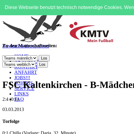
Diese Webseite benutzt technisch notwendige Cookies. Wenn
Zu den Mannschaftsseiten:
Navigation überspringen
HOME
AKTUELLES
KONTAKT
ANFAHRT
JOBS!!!
FSC Kaltenkirchen - B-Mädc
SCHIRIS
SERVICE
LINKS
FAQ
2:4 (0:1)
03.03.2013
Torfolge
0:1 Chilla (Vorlage: Daria, 32. Minute)